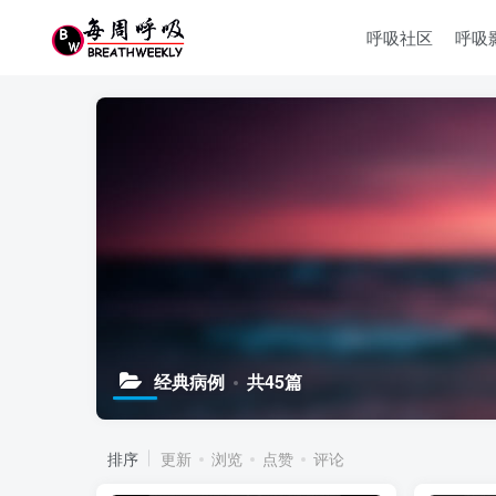
呼吸社区
呼吸
经典病例
共45篇
排序
更新
浏览
点赞
评论