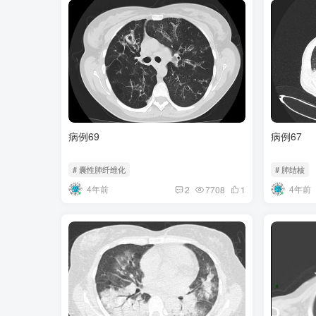
病例69
病例67
# 囊性肺纤维化
# 肺结核
4年前
4年前
2
7708
1