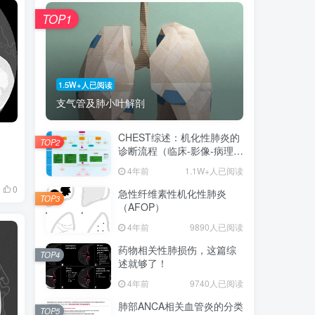
TOP1
1.5W+人已阅读
支气管及肺小叶解剖
CHEST综述：机化性肺炎的
TOP2
诊断流程（临床-影像-病理特
征相关性）
4年前
1.1W+人已阅读
0
急性纤维素性机化性肺炎
TOP3
（AFOP）
4年前
9890人已阅读
药物相关性肺损伤，这篇综
TOP4
述就够了！
4年前
9740人已阅读
肺部ANCA相关血管炎的分类
TOP5