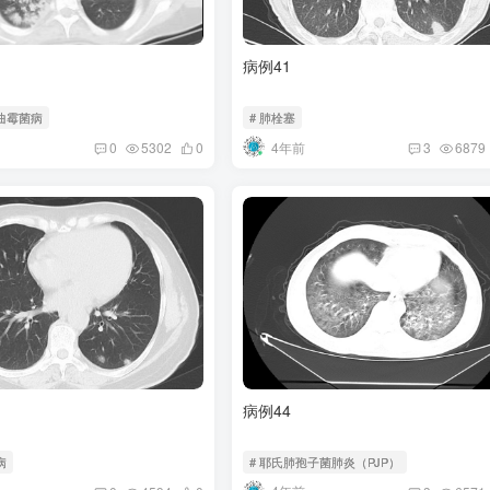
病例41
曲霉菌病
# 肺栓塞
4年前
0
5302
0
3
6879
病例44
病
# 耶氏肺孢子菌肺炎（PJP）