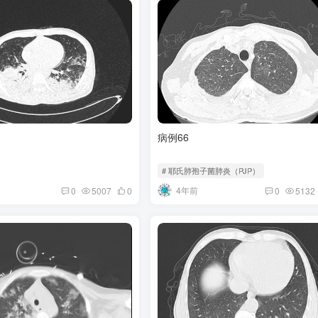
病例66
# 耶氏肺孢子菌肺炎（PJP）
4年前
0
5007
0
0
5132