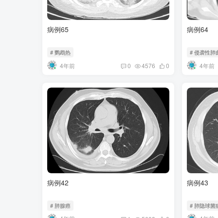
病例65
病例64
# 鹦鹉热
# 侵袭性肺
4年前
4年前
0
4576
0
病例42
病例43
# 肺腺癌
# 肺隐球菌