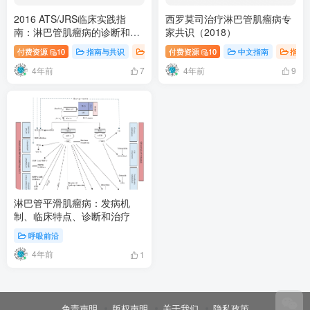
2016 ATS/JRS临床实践指
西罗莫司治疗淋巴管肌瘤病专
南：淋巴管肌瘤病的诊断和管
家共识（2018）
理（英文）
付费资源
10
指南与共识
英文指南
付费资源
10
中文指南
指南
4年前
4年前
7
9
淋巴管平滑肌瘤病：发病机
制、临床特点、诊断和治疗
呼吸前沿
4年前
1
免责声明
版权声明
关于我们
隐私政策