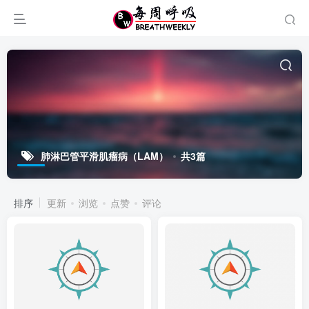
肺淋巴管平滑肌瘤病（LAM）
共3篇
排序
更新
浏览
点赞
评论