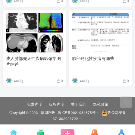
4年前
4年前
0
0
成人肺部先天性疾病影像学图
肺部钙化性疾病有哪些
片综述
4年前
4年前
0
0
免责声明
版权声明
关于我们
隐私政策
Copyright © 2023 ·
每周呼吸
·
鲁ICP备2021034875号-1
·
鲁公网安备
37130202372211