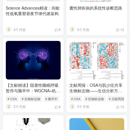
Science Advances精读：间歇
囊性肺疾病的系统性诊断思路
性低氧重塑昼夜节律代谢架构
3个月前
3个月前
8
12
【文献精读】阻塞性睡眠呼吸
文献周报：OSA与肌少症共享
暂停与脑卒中：WGCNA+机器
生物标志物——生信分析方法
学习筛选生物标志物
解读
# OSA
# 生物标志物
# 脑卒中
# OSA
# 生物标志物
# 文献周报
3个月前
3个月前
8
13