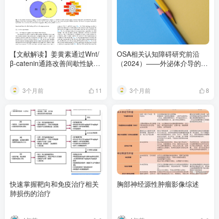
【文献解读】姜黄素通过Wnt/
OSA相关认知障碍研究前沿
β-catenin通路改善间歇性缺氧
（2024）——外泌体介导的细
海马神经发生异常——网络药
胞焦亡机制与MRI血管周围间
理学与实验验证
隙影像标志物
3个月前
3个月前
11
8
快速掌握靶向和免疫治疗相关
胸部神经源性肿瘤影像综述
肺损伤的治疗