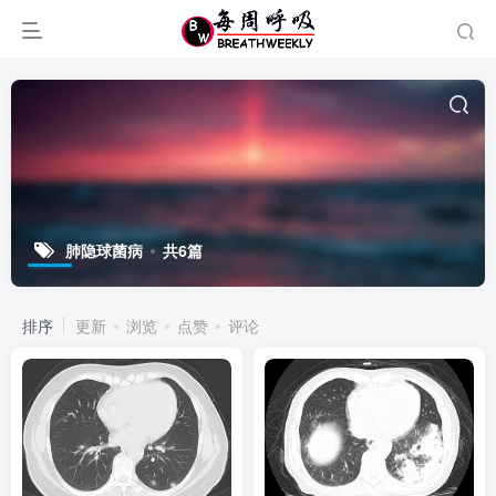
肺隐球菌病
共6篇
排序
更新
浏览
点赞
评论