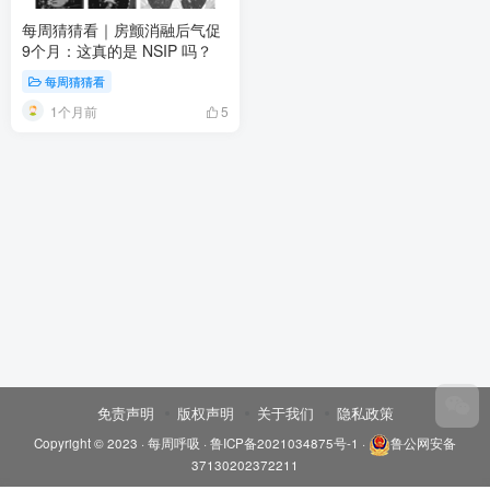
每周猜猜看｜房颤消融后气促
9个月：这真的是 NSIP 吗？
每周猜猜看
1个月前
5
免责声明
版权声明
关于我们
隐私政策
Copyright © 2023 ·
每周呼吸
·
鲁ICP备2021034875号-1
·
鲁公网安备
37130202372211