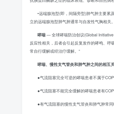
抗胰蛋白酶缺乏症的临床表现、诊断和自然病程”
•远端腺泡型(即，间隔旁型)肺气肿主要
立的远端腺泡型肺气肿通常与自发性气胸相关
哮喘
— 全球哮喘防治创议(Global Init
反应性相关，后者会引起反复发作的哮鸣、呼吸
常自行缓解或经治疗缓解。”
哮喘、慢性支气管炎和肺气肿之间的相互
●气流阻塞完全可逆的哮喘患者不属于COP
●气流阻塞不能完全缓解的哮喘患者有CO
●有气流阻塞的慢性支气管炎和肺气肿常同