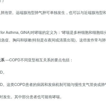
)
累及肺泡管。远端腺泡型肺气肿可单独发生，也可以与近端腺泡型
。
iative for Asthma, GINA)对哮喘的定义为：“哮喘是多
急促、胸闷和咳嗽(特别是在夜间或清晨出现)。这些发作常与
关系
—COPD不同亚型相互关系的要点包括：
D。
PD。这类COPD患者的病因和发病机制可能与慢性支气管炎或肺
时发生。其中部分患者也可能有哮喘。