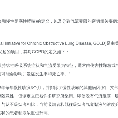
管炎和慢性阻塞性哮喘)的定义，以及导致气流受限的密切相关疾
iative for Chronic Obstructive Lung Disease, GO
I)和WHO共同发起的项目，其对COPD的定义如下：
，以持续性呼吸系统症状和气流受限为特征，通常由伤害性颗粒或
可能会影响并发症发生率和死亡率。”
2年每年慢性咳痰3个月，并排除了慢性咳嗽的其他病因(如，支
定随意性，但该定义已被许多研究所采用。即使没有气流阻塞，吸
不吸烟者相比，当前吸烟者和既往吸烟者气道黏液的浓度升高(MUC
症状的患者黏液浓度也升高。