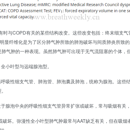
有时与COPD有关的某些结构改变。这些改变包括：终末细支
除明显纤维化是为了区分肺气肿所致的肺泡破坏与间质肺炎所致的
是肺气肿的一种表现。虽然肺气肿可出现于无气流阻塞的个体，
、全小叶型与远端腺泡型。
括呼吸性细支气管、肺泡管、肺泡囊及肺泡，统称为腺泡。这些
型。
指位于腺泡中央的呼吸性细支气管异常扩张或破坏，常与吸烟有关
破坏。弥漫性全小叶型肺气肿最常与AAT缺乏有关，但在吸烟者中