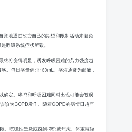
不自觉地通过改变自己的期望和限制活动来避免
限是呼吸系统症状所致。
最终将变得明显，诱发呼吸困难的劳力强度越
。每日痰量偶尔>60mL。痰液通常为黏液，
以确定。哮鸣和呼吸困难同时出现可能会被误
被常误诊为COPD发作。随着COPD的病情日趋严
)受限、咳嗽性晕厥或感到抑郁或焦虑。体重减轻