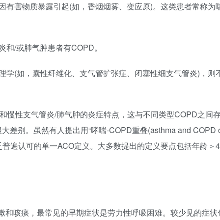
因有害物质暴露引起(如，香烟烟雾、变应原)。这类患者常称为
和/或肺气肿患者有COPD。
理学(如，囊性纤维化、支气管扩张症、闭塞性细支气管炎)，则
和慢性支气管炎/肺气肿的炎症特点，这与不同类型COPD之间
虽然有人提出用“哮喘-COPD重叠(asthma and COPD ov
普遍认可的单一ACO定义。大多数提出的定义要点包括年龄＞
咳嗽和咳痰，最常见的早期症状是劳力性呼吸困难。较少见的症