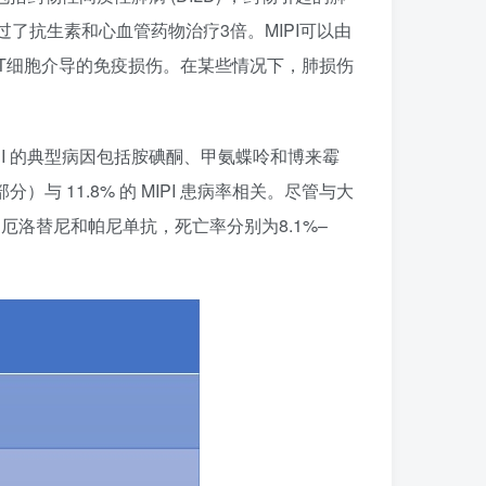
过了抗生素和心血管药物治疗3倍。MIPI可以由
T细胞介导的免疫损伤。在某些情况下，肺损伤
IPI 的典型病因包括胺碘酮、甲氨蝶呤和博来霉
分）与 11.8% 的 MIPI 患病率相关。尽管与大
、厄洛替尼和帕尼单抗，死亡率分别为8.1%–