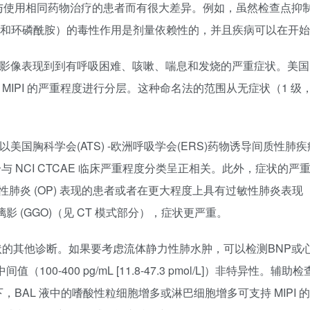
用相同药物治疗的患者而有很大差异。例如，虽然检查点抑制剂 M
来霉素和环磷酰胺）的毒性作用是剂量依赖性的，并且疾病可以在开
表现到到有呼吸困难、咳嗽、喘息和发烧的严重症状。美国国家
”或 MIPI 的严重程度进行分层。这种命名法的范围从无症状（1
科学会(ATS) -欧洲呼吸学会(ERS)药物诱导间质性肺疾病
评分与 NCI CTCAE 临床严重程度分类呈正相关。此外，症状的严
机化性肺炎 (OP) 表现的患者或者在更大程度上具有过敏性肺炎
影 (GGO)（见 CT 模式部分），症状更严重。
其他诊断。如果要考虑流体静力性肺水肿，可以检测BNP或心脏彩超。前
100-400 pg/mL [11.8-47.3 pmol/L]）非特异性。
BAL 液中的嗜酸性粒细胞增多或淋巴细胞增多可支持 MIPI 