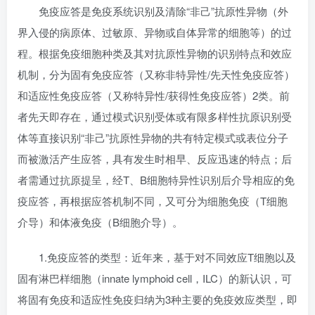
免疫应答是免疫系统识别及清除“非己”抗原性异物（外
界入侵的病原体、过敏原、异物或自体异常的细胞等）的过
程。根据免疫细胞种类及其对抗原性异物的识别特点和效应
机制，分为固有免疫应答（又称非特异性/先天性免疫应答）
和适应性免疫应答（又称特异性/获得性免疫应答）2类。前
者先天即存在，通过模式识别受体或有限多样性抗原识别受
体等直接识别“非己”抗原性异物的共有特定模式或表位分子
而被激活产生应答，具有发生时相早、反应迅速的特点；后
者需通过抗原提呈，经T、B细胞特异性识别后介导相应的免
疫应答，再根据应答机制不同，又可分为细胞免疫（T细胞
介导）和体液免疫（B细胞介导）。
1.免疫应答的类型：近年来，基于对不同效应T细胞以及
固有淋巴样细胞（innate lymphoid cell，ILC）的新认识，可
将固有免疫和适应性免疫归纳为3种主要的免疫效应类型，即