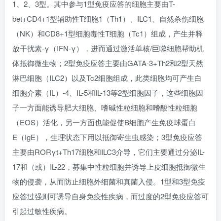
1、2、3型。其中参与1型免疫应答的细胞主要由T-
bet+CD4+1型辅助性T细胞1（Th1）、ILC1、自然杀伤细胞
（NK）和CD8+1型细胞毒性T细胞（Tc1）组成，产生并释
放干扰素-γ（IFN-γ），进而通过激活单核/巨噬细胞帮助机
体抵御微生物；2型免疫应答主要由GATA-3+Th2和2型天然
淋巴细胞（ILC2）以及Tc2细胞组成，此类细胞均可产生白
细胞介素（IL）-4、IL-5和IL-13等2型细胞因子，这些细胞因
子一方面能诱导肥大细胞、嗜碱性粒细胞和嗜酸性粒细胞
（EOS）活化，另一方面也能促使B细胞产生免疫球蛋白
E（IgE），生理状态下用以抵御寄生虫感染；3型免疫应答
主要由RORγt+Th17细胞和ILC3介导，它们主要通过分泌IL-
17和（或）IL-22，募集中性粒细胞并诱导上皮细胞抵御微生
物的侵袭，从而防止细胞外细菌和真菌入侵。1型和3型免疫
应答过强则可诱导自身免疫性疾病，而过度的2型免疫应答可
引起过敏性疾病。