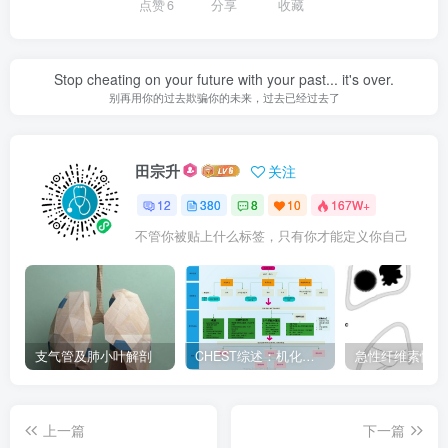
点赞
6
分享
收藏
Stop cheating on your future with your past... it's over.
别再用你的过去欺骗你的未来，过去已经过去了
田宗升
关注
12
380
8
10
167W+
不管你被贴上什么标签，只有你才能定义你自己
支气管及肺小叶解剖
CHEST综述：机化性肺炎的诊断流程（临床-影像-病理特征相关性）
上一篇
下一篇