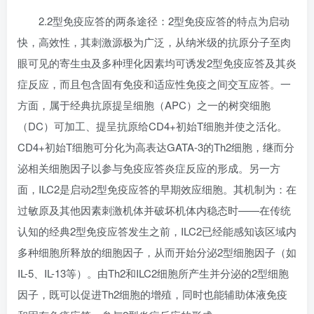
2.2型免疫应答的两条途径：2型免疫应答的特点为启动
快，高效性，其刺激源极为广泛，从纳米级的抗原分子至肉
眼可见的寄生虫及多种理化因素均可诱发2型免疫应答及其炎
症反应，而且包含固有免疫和适应性免疫之间交互应答。一
方面，属于经典抗原提呈细胞（APC）之一的树突细胞
（DC）可加工、提呈抗原给CD4+初始T细胞并使之活化。
CD4+初始T细胞可分化为高表达GATA-3的Th2细胞，继而分
泌相关细胞因子以参与免疫应答炎症反应的形成。另一方
面，ILC2是启动2型免疫应答的早期效应细胞。其机制为：在
过敏原及其他因素刺激机体并破坏机体内稳态时——在传统
认知的经典2型免疫应答发生之前，ILC2已经能感知该区域内
多种细胞所释放的细胞因子，从而开始分泌2型细胞因子（如
IL-5、IL-13等）。由Th2和ILC2细胞所产生并分泌的2型细胞
因子，既可以促进Th2细胞的增殖，同时也能辅助体液免疫