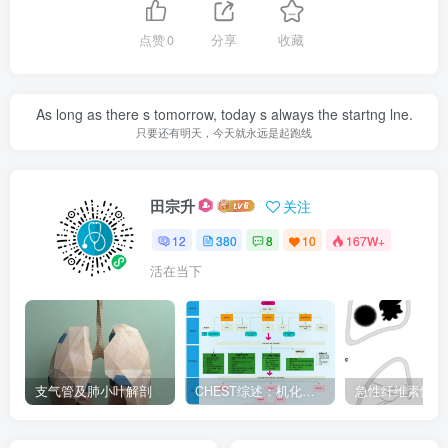
点赞
0
分享
收藏
As long as there s tomorrow, today s always the startng lne.
只要还有明天，今天就永远是起跑线
田宗升
关注
12
380
8
10
167W+
活在当下
支气管及肺小叶解剖
CHEST综述：机化性肺炎的诊断流程（临床-影像-病理特征相关性）