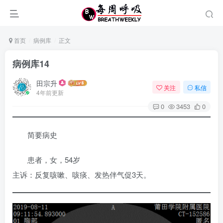
首页
病例库
正文
病例库14
田宗升
关注
私信
4年前更新
0
3453
0
简要病史
患者，女，54岁
主诉：反复咳嗽、咳痰、发热伴气促3天。