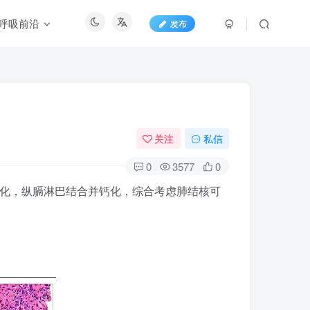
呼吸前沿
发布
关注
私信
0
3577
0
强化，纵膈淋巴结合并钙化，综合考虑肺结核可