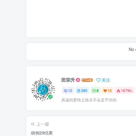
No 
田宗升
关注
12
380
8
10
167W+
真诚的爱情之路永不会是平坦的
上一篇
病例29结果