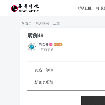
呼吸社区
呼吸
首页
每周病例
正文
病例48
田宗升
4年前更新
发热、咳嗽
影像表现如下：