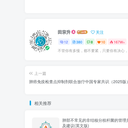
田宗升
关注
12
380
8
10
167W+
不管你有多慢，都不要紧，只要你有决心
上一篇
肺癌免疫检查点抑制剂联合放疗中国专家共识（2025版
相关推荐
肺部不常见的非结核分枝杆菌的管理
及建议(英文版)