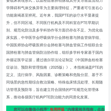
要临床表现形式，以血栓阻塞肺动脉或其分支导致血流动力
学障碍和气体交换异常为主要病理特征，严重者可引发右心
功能衰竭甚至猝死。近年来，我国PTE的诊疗水平显著提
升，但不同区域、不同医疗机构及不同科室在PTE早期识
别、规范化防治及多学科协作等方面仍存在不足。为优化临
床实践，中华医学会呼吸病学分会肺栓塞与肺血管病学组、
中国医师协会呼吸医师分会肺栓塞与肺血管病工作组联合全
国肺栓塞与肺血管病防治协作组，组织多学科专家基于国内
外循证医学证据，通过德尔菲法论证制定《中国肺血栓栓塞
症诊治、预防和管理指南（2025版）》。本指南涵盖PTE的
定义、流行病学、风险因素、诊断策略和危险分层、基于不
同场景的急性期综合救治策略、特殊临床情况处理、长期随
访管理及预防等，旨在建立符合国情的PTE规范化管理体
系，推动各级医疗机构PTE防治能力的同质化发展。
您可以在微信小程序“
每周呼吸
”内搜索相关指南，点击