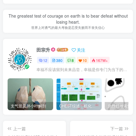
The greatest test of courage on earth is to bear defeat without
losing heart.
世界上对勇气的最大考验是忍受失败而不丧失信心
田宗升
关注
12
380
8
10
167W+
幸福不应该留到未来品尝，幸福是你专门为当下的自己所准备的
支气管及肺小叶解剖
CHEST综述：机化性肺炎的诊断流程（临床-影像-病理特征相关性）
上一篇
下一篇