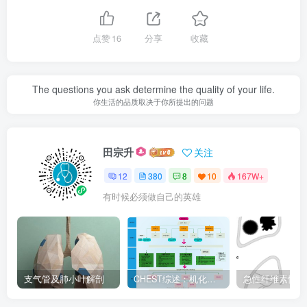
点赞
16
分享
收藏
The questions you ask determine the quality of your life.
你生活的品质取决于你所提出的问题
田宗升
关注
12
380
8
10
167W+
有时候必须做自己的英雄
支气管及肺小叶解剖
CHEST综述：机化性肺炎的诊断流程（临床-影像-病理特征相关性）