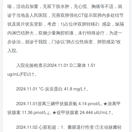
喘，活动后加重，无双下肢水肿，无心慌、胸痛等不适，就
诊于当地县人民医院，完善双肺强化CT提示双肺内多处结节
状及斑片状实变影，考虑：1)占位伴双肺转移2）感染，纵隔
内淋巴结肿大，双侧少量胸腔积液，未行特殊诊疗，为进一
步诊治，就诊于我院，门诊以“肺占位性病变、肺部感染”收
入院。
入院化验检查示2024.11.01 D二聚体 1.51
ug/mL(FEU)↑。
2024.11.01 *C-反应蛋白 41.8 mg/L↑。
2024.11.01游离三碘甲状腺原氨 4.14 pmol/L, ★游离甲
状腺素 11.36 pmol/L↓, ★促甲状腺素 24.444 uIU/mL↑。
2024.11.02 心脏彩超：1、瓣膜退行性变:①主动脉瓣轻