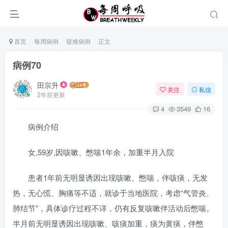
首页
每周病例
疑难病例
正文
病例70
田宗升
关注
私信
2年前更新
4
3549
16
病例介绍
女,59岁,因咳嗽、憋喘1年余，加重半月入院
患者1年前无明显诱因出现咳嗽、憋喘，伴咳痰，无发
热，无心慌、胸痛等不适，就诊于当地医院，考虑“气管炎、
肺结节”，具体诊疗过程不详，仍有反复咳嗽伴活动后憋喘。
半月前无明显诱因出现咳嗽、咳痰加重，痰为黄痰，伴憋