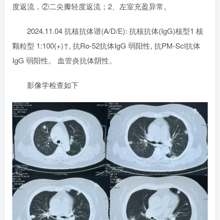
度返流，②二尖瓣轻度返流；2、左室充盈异常。
2024.11.04 抗核抗体谱(A/D/E): 抗核抗体(IgG)核型1 核
颗粒型 1:100(+)↑, 抗Ro-52抗体IgG 弱阳性, 抗PM-Scl抗体
IgG 弱阳性。 血管炎抗体阴性。
影像学检查如下