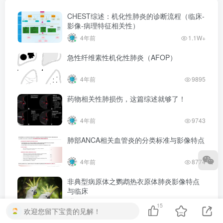
CHEST综述：机化性肺炎的诊断流程（临床-
影像-病理特征相关性）
4年前
1.1W+
急性纤维素性机化性肺炎（AFOP）
4年前
9895
药物相关性肺损伤，这篇综述就够了！
4年前
9743
肺部ANCA相关血管炎的分类标准与影像特点
4年前
8774
非典型病原体之鹦鹉热衣原体肺炎影像特点
与临床
5年前
7965
15
欢迎您留下宝贵的见解！
肺动静脉畸形的ct表现及其鉴别诊断