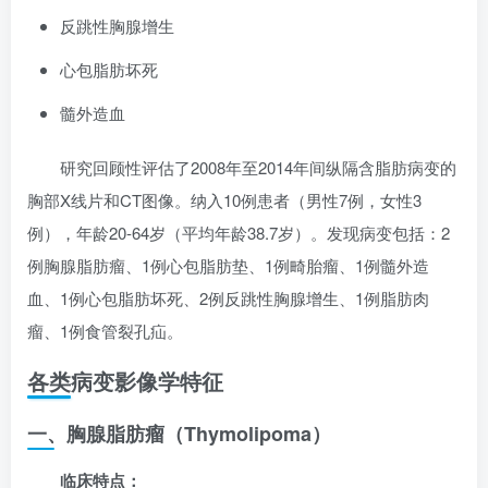
反跳性胸腺增生
心包脂肪坏死
髓外造血
研究回顾性评估了2008年至2014年间纵隔含脂肪病变的
胸部X线片和CT图像。纳入10例患者（男性7例，女性3
例），年龄20-64岁（平均年龄38.7岁）。发现病变包括：2
例胸腺脂肪瘤、1例心包脂肪垫、1例畸胎瘤、1例髓外造
血、1例心包脂肪坏死、2例反跳性胸腺增生、1例脂肪肉
瘤、1例食管裂孔疝。
各类病变影像学特征
一、胸腺脂肪瘤（Thymolipoma）
临床特点：