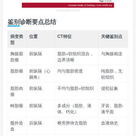
鉴别诊断要点总结
病变类
位置
CT特征
关键鉴别点
型
胸腺脂
前纵隔
脂肪+软组织混合，
与胸腺相连
肪瘤
边界清晰
脂肪瘤
前纵隔（心
均匀脂肪密度
纯脂肪，无
膈角）
软组织
脂肪肉
前纵隔
不均匀脂肪+软组织
侵犯征象
瘤
畸胎瘤
前纵隔
多成分（脂肪、液
牙齿、脂肪-
体、钙化）
液平面
髓外造
后纵隔
椎旁肿块含脂肪
血液病史
血