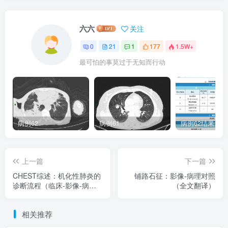
六六
关注
0
21
1
177
1.5W+
最可怕的事莫过于无知而行动
病例62
病例61
病例62结果
上一篇
下一篇
CHEST综述：机化性肺炎的
铺路石征：影像-病理对照
诊断流程（临床-影像-病理
（全文翻译）
特征相关性）
相关推荐