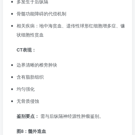
多发生于后纵隔
骨髓功能障碍的代偿机制
相关疾病：地中海贫血、遗传性球形红细胞增多症、镰
状细胞性贫血
CT表现：
边界清晰的椎旁肿块
含有脂肪组织
均匀强化
无骨质侵蚀
鉴别要点：
需与后纵隔神经源性肿瘤鉴别。
图8：髓外造血