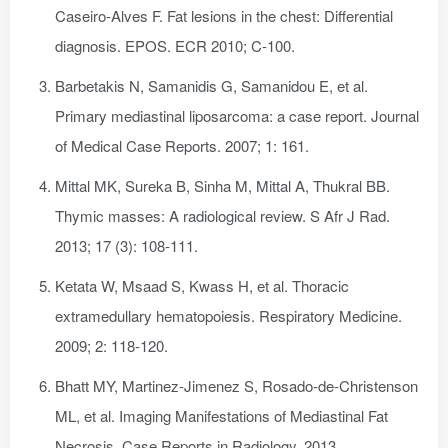
Caseiro-Alves F. Fat lesions in the chest: Differential
diagnosis. EPOS. ECR 2010; C-100.
Barbetakis N, Samanidis G, Samanidou E, et al.
Primary mediastinal liposarcoma: a case report. Journal
of Medical Case Reports. 2007; 1: 161.
Mittal MK, Sureka B, Sinha M, Mittal A, Thukral BB.
Thymic masses: A radiological review. S Afr J Rad.
2013; 17 (3): 108-111.
Ketata W, Msaad S, Kwass H, et al. Thoracic
extramedullary hematopoiesis. Respiratory Medicine.
2009; 2: 118-120.
Bhatt MY, Martinez-Jimenez S, Rosado-de-Christenson
ML, et al. Imaging Manifestations of Mediastinal Fat
Necrosis. Case Reports in Radiology. 2013.